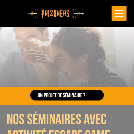
Cookies management panel
UN PROJET DE SÉMINAIRE ?
👋
Contactez nous par mail à
nos séminaires avec
teambuilding@prizoners.com
ou par tel au
01.45.21.44.40
.
DEMANDEZ UN DEVIS