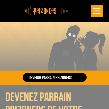
Cookies management panel
DEVENIR PARRAIN PRIZONERS
👋
Ouvrez le formulaire et complétez les informations
devenez parrain
pour gagner vos contreparties !
PARRAINEZ VOTRE ENTREPRISE