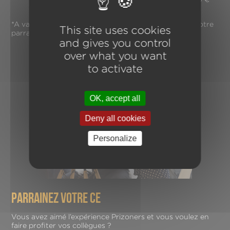
pour une commande supérieure ou égale à 1500 €
HT
*A valoir dans le Centre Prizoners qui a bénéficié de votre
This site uses cookies
parrainage
and gives you control
over what you want
to activate
OK, accept all
Deny all cookies
Personalize
parrainez votre ce
Vous avez aimé l’expérience Prizoners et vous voulez en
faire profiter vos collègues ?