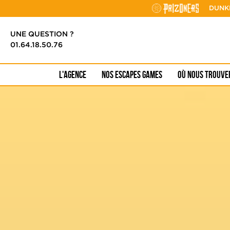
Cookies management panel
DUNK
UNE QUESTION ?
01.64.18.50.76
L'AGENCE
NOS ESCAPES GAMES
OÙ NOUS TROUVE
Toute notre
Anniversaire
offre
enfants
Team building
entreprise
prizoners originals
Maya
Egypte