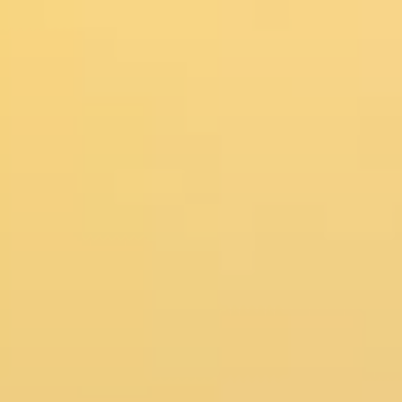
Gamification
ur
70
minutes
anniversaire
événement privé
carte cadeau
Entreprise