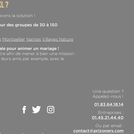
l ?
vons la solution !
our des groupes de 30 à 150
n
Montpellier
Nantes
Villages Nature
éale pour animer un mariage !
re afin de mener à bien une mission :
 leurs amis par exemple, avec le
Une question ?
Appelez-nous !
01.83.64.18.14
Entreprises :
01.45.21.44.40
Ou par email :
contact@prizoners.com