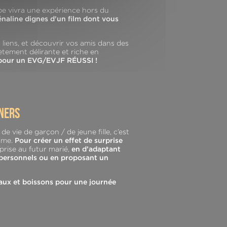
pe vivra une expérience hors du
rénaline dignes d'un film dont vous
 liens, et découvrir vos amis dans des
ètement délirante et riche en
s pour un EVG/EVJF RÉUSSI !
oners
 vie de garçon / de jeune fille, c’est
game.
Pour créer un effet de surprise
prise au futur marié,
en d’adaptant
s personnels ou en proposant un
aux et boissons pour une journée