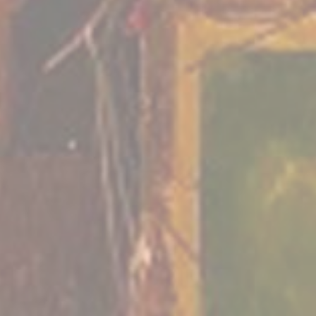
Escape game s
Théâtre
Formation
mesure
immersif