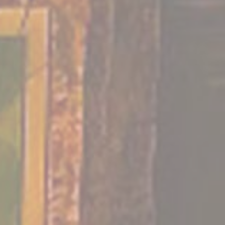
Gamification
ur
70
minutes
anniversaire
événement privé
carte cadeau
Entreprise