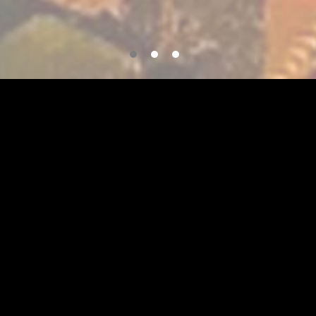
 Guatémaltèque du 17e siècle !
isparu. Arpentez la jungle et partez à la découverte
du dieu Yaktuklan pour lever la malédiction lancée
oisinantes ! Vous n'aurez qu'une heure avant que la
e ne se referme et ne vous condamne aux supplices
 Français, en Anglais et en Allemand.
'une session d'escape game à Prizoners Marne la
t d'entrer dans Center Parcs Villages Nature, mais
cès à l'Aqua mundo. Les instructions d'entrée sur le
ournies à la suite de la réservation.