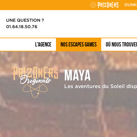
Cookies management panel
DUNK
UNE QUESTION ?
01.64.18.50.76
L'AGENCE
NOS ESCAPES GAMES
OÙ NOUS TROUVE
Maya
Toute notre
Anniversaire
Les aventures du Soleil dis
offre
enfants
Team building
entreprise
prizoners originals
Maya
Egypte