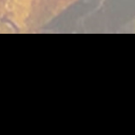
Cap sur la jungle
Le feu du ciel à d
du temple sacré 
sur les tribus av
faille temporell
des Mayas.
Jeu disponible en
La réservation d
Vallée vous perme
n'inclut pas l'ac
parc vous seront f