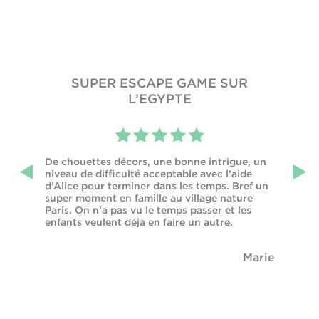
SUPER ESCAPE GAME SUR
L’EGYPTE
ESPA
De chouettes décors, une bonne intrigue, un
r
Super mo
niveau de difficulté acceptable avec l’aide
e! Je
l'énigme
d’Alice pour terminer dans les temps. Bref un
avec un p
super moment en famille au village nature
Paris. On n’a pas vu le temps passer et les
enfants veulent déjà en faire un autre.
Lilou M
Marie