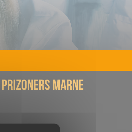
Gamification
ur
70
minutes
anniversaire
événement privé
carte cadeau
Entreprise
1.44.40
.
à prizoners marne
sion particulière ?