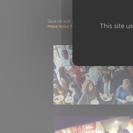
Votre Agence P
Que ce soit pour un
Anniversaire, Pot de 
This site u
nous nous ferons un plaisir de l’organiser 