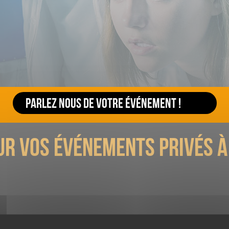
Escape game s
Théâtre
Formation
mesure
immersif
PARLEZ NOUS DE VOTRE ÉVÉNEMENT !
👋
tez-nous par mail à
teambuilding@prizoners.com
ou au
01.45.2
ur vos événements privés 
DEMANDER PLUS D'INFORMATIONS
aniser une activité originale pour une occa