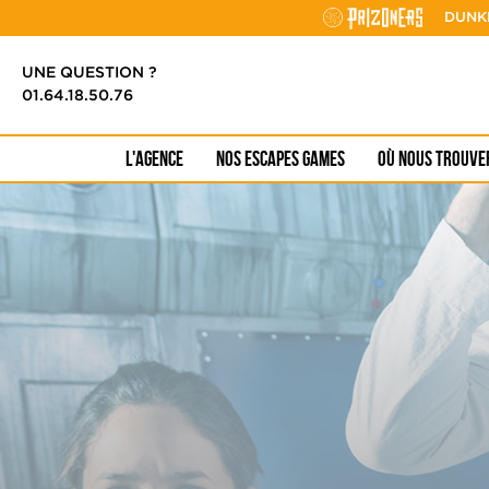
Cookies management panel
DUNK
UNE QUESTION ?
01.64.18.50.76
L'AGENCE
NOS ESCAPES GAMES
OÙ NOUS TROUVE
Toute notre
Anniversaire
offre
enfants
Team building
entreprise
prizoners originals
Maya
Egypte