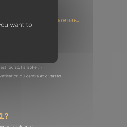
n escape game !
 / BDE, Diplôme, Départ à la retraite...
 you want to
alisé ? Des boissons ?
est, quizz, karaoké... ?
vatisation du centre et diverses
l ?
vons la solution !