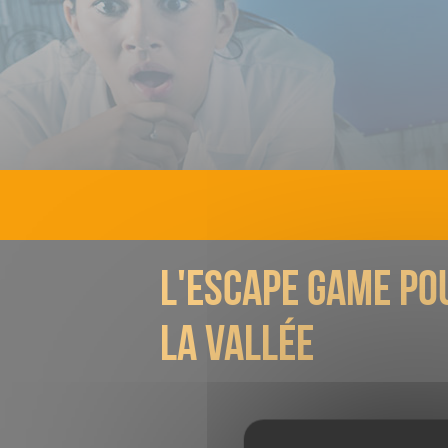
Recrutement
Bateau Pirate
Contac
l'escape game po
la vallée
Vous souhaitez org