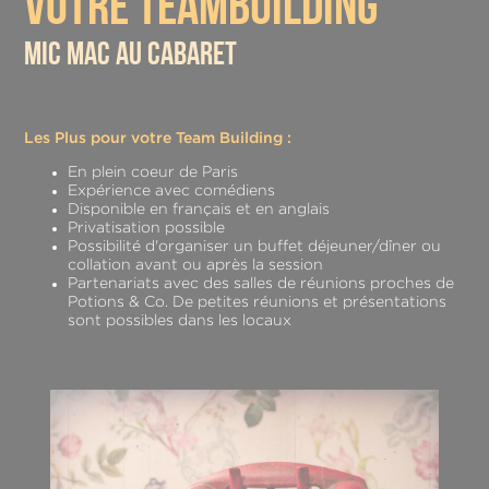
votre teambuilding
mail à
teambuilding@prizoners.com
ou par téléphone
au
01.83.64.18.14
.
mic mac au cabaret
Demandez un devis
Les Plus pour votre Team Building :
En plein coeur de Paris
Expérience avec comédiens
Disponible en français et en anglais
Privatisation possible
Possibilité d'organiser un buffet déjeuner/dîner ou
collation avant ou après la session
Partenariats avec des salles de réunions proches de
Potions & Co. De petites réunions et présentations
sont possibles dans les locaux