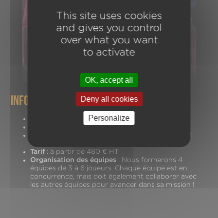
This site uses cookies
and gives you control
over what you want
to activate
OK, accept all
infos pratiques
Deny all cookies
Personalize
Durée de la mission
: 1H30
Nombre de joueurs
: De 12 à 30
Lieu de la prestation
: Potions & CO 99 rue Saint
Honoré 75001 Paris
Tarif
: à partir de 480 € HT
Organisation des équipes
: Nous formerons 4
équipes de 3 à 6 joueurs. Chaque équipe est en
concurrence, mais doit également collaborer avec
les autres équipes pour avancer dans sa mission !