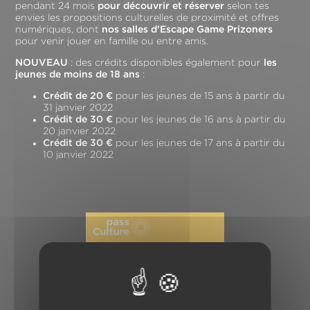
pendant 24 mois
pour découvrir et réserver
selon tes
envies les propositions culturelles de proximité et offres
numériques, dont
nos salles d’Escape Game Prizoners
pour venir jouer en famille ou entre amis.
NOUVEAU
: des crédits disponibles également pour
les
jeunes de moins de 18 ans
:
Crédit de 20 €
pour les jeunes de 15 ans à partir du
31 janvier 2022
Crédit de 30 €
pour les jeunes de 16 ans à partir du
20 janvier 2022
Crédit de 30 €
pour les jeunes de 17 ans à partir du
10 janvier 2022