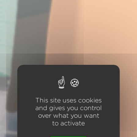
This site uses cookies
and gives you control
over what you want
to activate