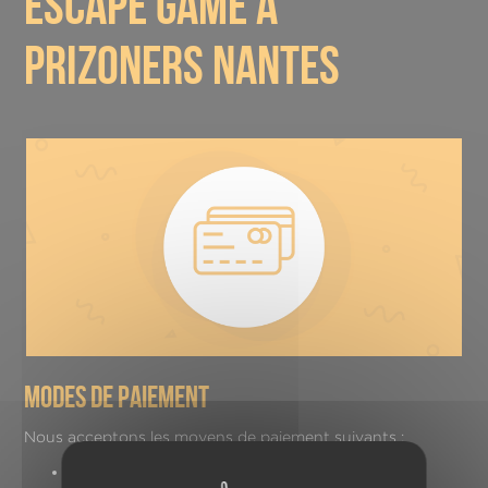
escape game à
prizoners nantes
modes de paiement
Nous acceptons les moyens de paiement suivants :
CB sur le site internet