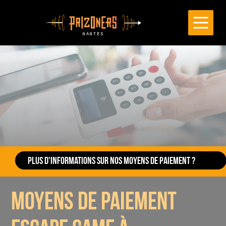
Cookies management panel
👋
PLUS D'INFORMATIONS SUR NOS MOYENS DE PAIEMENT ?
Contactez-nous par mail à
nantes@prizoners.com
ou
moyens de paiement
par tel au
02 28 02 48 84
.
NOS MOYENS DE PAIEMENT