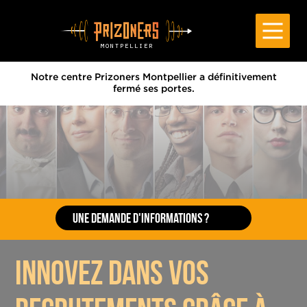
Cookies management panel
Notre centre Prizoners Montpellier a définitivement
fermé ses portes.
👋
UNE DEMANDE D'INFORMATIONS ?
Contactez-nous :
montpellier@prizoners.com
ou au
innovez dans vos
04 34 11 94 11
.
DEMANDEZ UN DEVIS