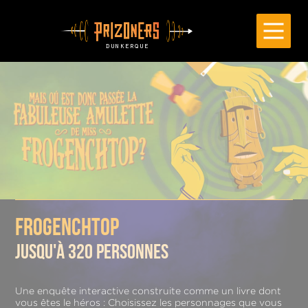
Cookies management panel
frogenchtop
jusqu'à
320
personnes
Une enquête interactive construite comme un livre dont
vous êtes le héros : Choisissez les personnages que vous