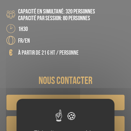
capacité en simultané:
320
personnes
capacité par session:
80
personnes
1h30
fr/en
€
à partir de 21 € ht / personne
Nous contacter
Par email
par téléphone